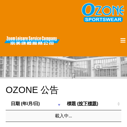
OZONE 公告
日期 (年/月/日)
標題 (
按下標題
)
載入中...