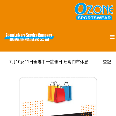
7月10及11日全港中一註冊日 旺角門市休息............